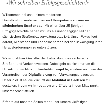
Wir schreiben Erfolgsgeschichten!
a
v
Willkommen bei uns - einem modernen
i
Dienstleistungsunternehmen und
Kompetenzzentrum im
g
sächsischen Straßenbau
. Mit einer über 25-jährigen
a
Erfolgsgeschichte haben wir uns als unabhängiger Teil der
t
sächsischen Straßenbauverwaltung etabliert. Unser Fokus liegt
i
darauf, Ministerien und Landesbehörden bei der Bewältigung ihrer
o
Herausforderungen zu unterstützen.
n
Wir sind aktiver Gestalter der Entwicklung des sächsischen
Straßen- und Verkehrswesens. Dabei geht es nicht nur um die
Umsetzung wichtiger
Infrastrukturprojekte
, sondern auch um das
Vorantreiben der
Digitalisierung
von Verwaltungsprozessen.
Unser Ziel ist es, die Zukunft der
Mobilität in Sachsen
zu
gestalten, indem wir
Innovation
und Effizienz in den Mittelpunkt
unserer Arbeit stellen.
Erfahre auf unseren Seiten mehr über unsere vielfältigen