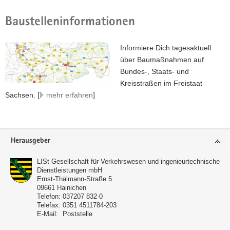
Baustelleninformationen
Informiere Dich tagesaktuell
über Baumaßnahmen
auf
Bundes-, Staats- und
Kreisstraßen im Freistaat
Sachsen. [
mehr erfahren
]
Footer-
Herausgeber
Bereich
LISt Gesellschaft für Verkehrswesen und ingenieurtechnische
Dienstleistungen mbH
Ernst-Thälmann-Straße 5
09661
Hainichen
Telefon:
037207 832-0
Telefax:
0351 4511784-203
E-Mail:
Poststelle